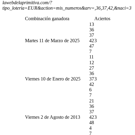
lawebdelaprimitiva.com/?
tipo_loteria=EUR&action=mis_numeros&arv=,36,37,42,&naci=3
Combinación ganadora
Aciertos
13
36
37
Martes 11 de Marzo de 2025
42
3
47
7
11
12
27
36
Viernes 10 de Enero de 2025
37
3
42
6
7
21
36
37
Viernes 2 de Agosto de 2013
42
3
48
4
7