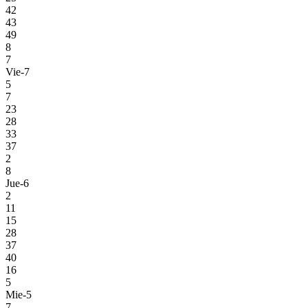
42
43
49
8
7
Vie-7
5
7
23
28
33
37
2
8
Jue-6
2
11
15
28
37
40
16
5
Mie-5
7