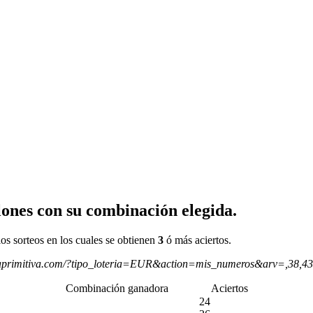
ones con su combinación elegida.
os sorteos en los cuales se obtienen
3
ó más aciertos.
aprimitiva.com/?tipo_loteria=EUR&action=mis_numeros&arv=,38,4
Combinación ganadora
Aciertos
24