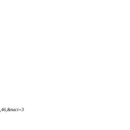
3,46,&naci=3