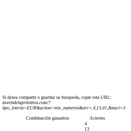
Si desea compartir o guardar su busqueda, copie esta URL:
lawebdelaprimitiva.com/?
tipo_loteria=EUR&action=mis_numeros&arv=,4,13,41,&naci=3
Combinación ganadora
Aciertos
4
13