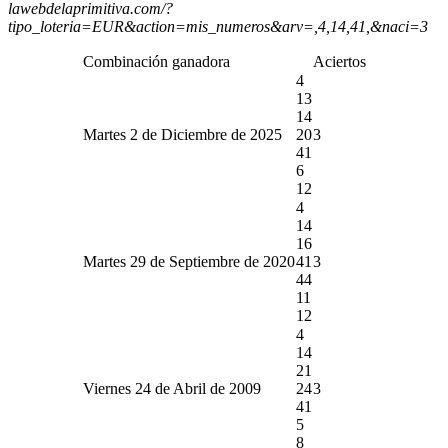
lawebdelaprimitiva.com/?
tipo_loteria=EUR&action=mis_numeros&arv=,4,14,41,&naci=3
Combinación ganadora
Aciertos
4
13
14
Martes 2 de Diciembre de 2025
20
3
41
6
12
4
14
16
Martes 29 de Septiembre de 2020
41
3
44
11
12
4
14
21
Viernes 24 de Abril de 2009
24
3
41
5
8