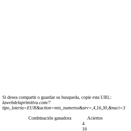
Si desea compartir o guardar su busqueda, copie esta URL:
lawebdelaprimitiva.com/?
tipo_loteria=EUR&action=mis_numeros&arv=,4,16,30,&naci=3
Combinación ganadora
Aciertos
4
16