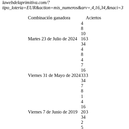
lawebdelaprimitiva.com/?
tipo_loteria=EUR&action=mis_numeros&arv=,4,16,34,&naci=3
Combinación ganadora
Aciertos
4
8
10
Martes 23 de Julio de 2024
16
3
34
4
8
4
7
16
Viernes 31 de Mayo de 2024
33
3
34
7
8
1
4
16
Viernes 7 de Junio de 2019
20
3
34
2
5