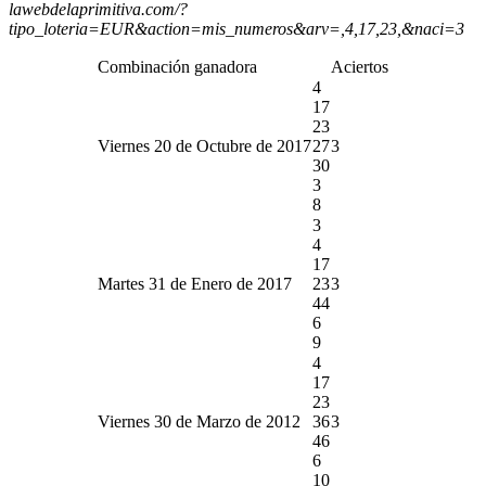
lawebdelaprimitiva.com/?
tipo_loteria=EUR&action=mis_numeros&arv=,4,17,23,&naci=3
Combinación ganadora
Aciertos
4
17
23
Viernes 20 de Octubre de 2017
27
3
30
3
8
3
4
17
Martes 31 de Enero de 2017
23
3
44
6
9
4
17
23
Viernes 30 de Marzo de 2012
36
3
46
6
10