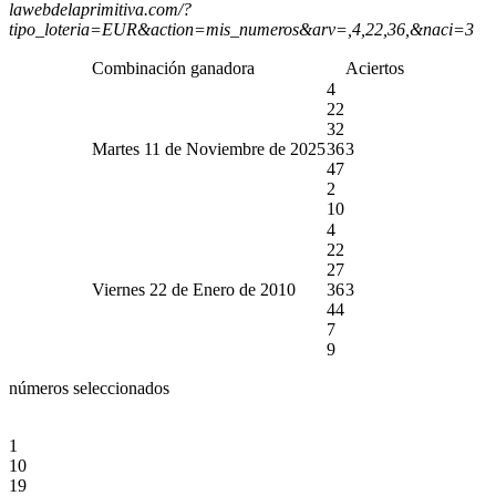
lawebdelaprimitiva.com/?
tipo_loteria=EUR&action=mis_numeros&arv=,4,22,36,&naci=3
Combinación ganadora
Aciertos
4
22
32
Martes 11 de Noviembre de 2025
36
3
47
2
10
4
22
27
Viernes 22 de Enero de 2010
36
3
44
7
9
números seleccionados
1
10
19