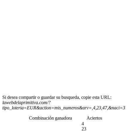
Si desea compartir o guardar su busqueda, copie esta URL:
lawebdelaprimitiva.com/?
tipo_loteria=EUR&action=mis_numeros&arv=,4,23,47,&naci=3
Combinación ganadora
Aciertos
4
23