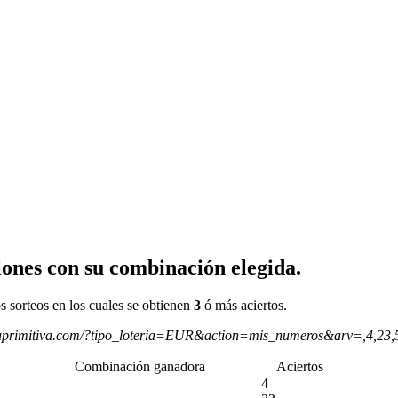
ones con su combinación elegida.
s sorteos en los cuales se obtienen
3
ó más aciertos.
aprimitiva.com/?tipo_loteria=EUR&action=mis_numeros&arv=,4,23
Combinación ganadora
Aciertos
4