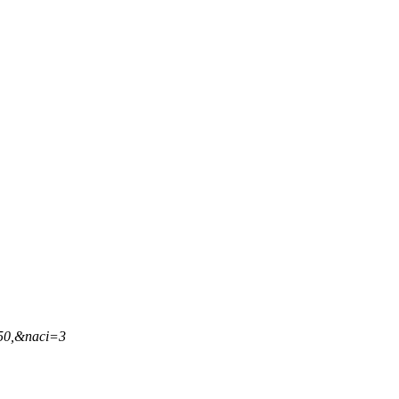
,50,&naci=3