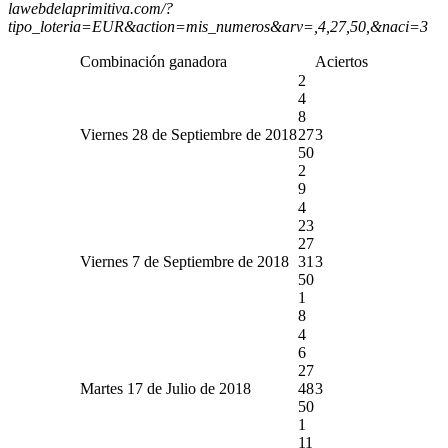
lawebdelaprimitiva.com/?
tipo_loteria=EUR&action=mis_numeros&arv=,4,27,50,&naci=3
Combinación ganadora
Aciertos
2
4
8
Viernes 28 de Septiembre de 2018
27
3
50
2
9
4
23
27
Viernes 7 de Septiembre de 2018
31
3
50
1
8
4
6
27
Martes 17 de Julio de 2018
48
3
50
1
11