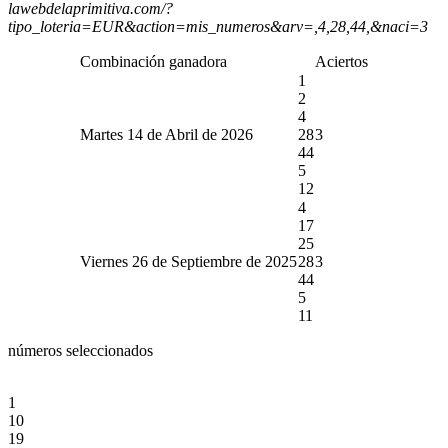
lawebdelaprimitiva.com/?
tipo_loteria=EUR&action=mis_numeros&arv=,4,28,44,&naci=3
Combinación ganadora
Aciertos
1
2
4
Martes 14 de Abril de 2026
28
3
44
5
12
4
17
25
Viernes 26 de Septiembre de 2025
28
3
44
5
11
números seleccionados
1
10
19