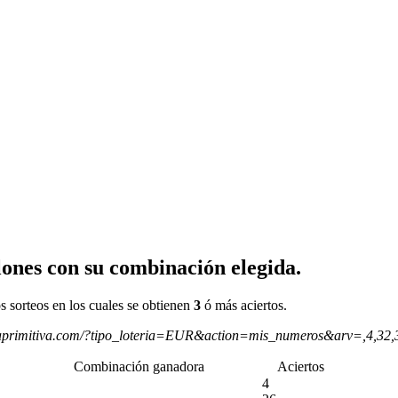
ones con su combinación elegida.
s sorteos en los cuales se obtienen
3
ó más aciertos.
aprimitiva.com/?tipo_loteria=EUR&action=mis_numeros&arv=,4,32
Combinación ganadora
Aciertos
4