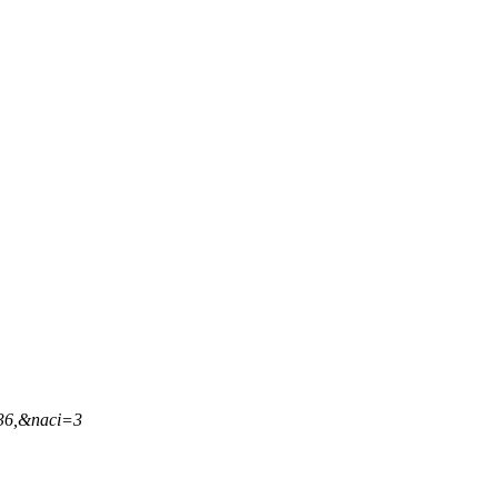
,36,&naci=3