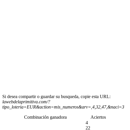
Si desea compartir o guardar su busqueda, copie esta URL:
lawebdelaprimitiva.com/?
tipo_loteria=EUR&action=mis_numeros&arv=,4,32,47,&naci=3
Combinación ganadora
Aciertos
4
22