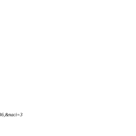
,36,&naci=3