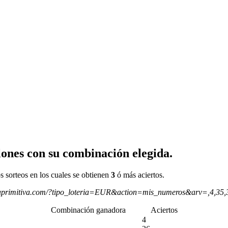
ones con su combinación elegida.
s sorteos en los cuales se obtienen
3
ó más aciertos.
aprimitiva.com/?tipo_loteria=EUR&action=mis_numeros&arv=,4,35
Combinación ganadora
Aciertos
4