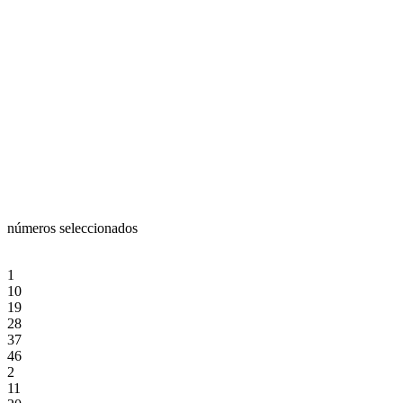
números seleccionados
1
10
19
28
37
46
2
11