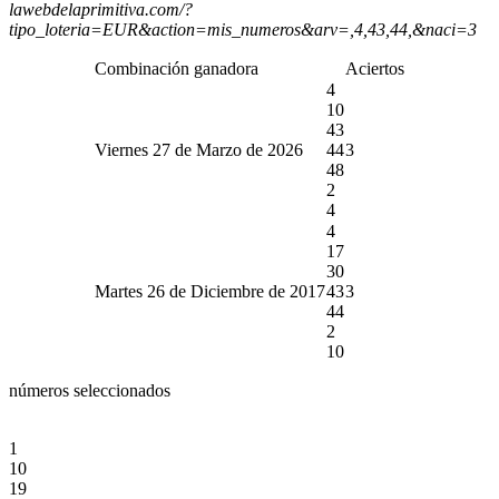
lawebdelaprimitiva.com/?
tipo_loteria=EUR&action=mis_numeros&arv=,4,43,44,&naci=3
Combinación ganadora
Aciertos
4
10
43
Viernes 27 de Marzo de 2026
44
3
48
2
4
4
17
30
Martes 26 de Diciembre de 2017
43
3
44
2
10
números seleccionados
1
10
19