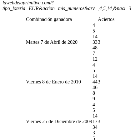
lawebdelaprimitiva.com/?
tipo_loteria=EUR&action=mis_numeros&arv=,4,5,14,&naci=3
Combinación ganadora
Aciertos
4
5
14
Martes 7 de Abril de 2020
33
3
48
7
12
4
5
14
Viernes 8 de Enero de 2010
44
3
46
8
9
4
5
14
Viernes 25 de Diciembre de 2009
17
3
34
3
5