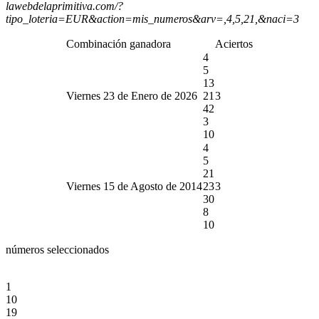
lawebdelaprimitiva.com/?
tipo_loteria=EUR&action=mis_numeros&arv=,4,5,21,&naci=3
Combinación ganadora
Aciertos
4
5
13
Viernes 23 de Enero de 2026
21
3
42
3
10
4
5
21
Viernes 15 de Agosto de 2014
23
3
30
8
10
números seleccionados
1
10
19