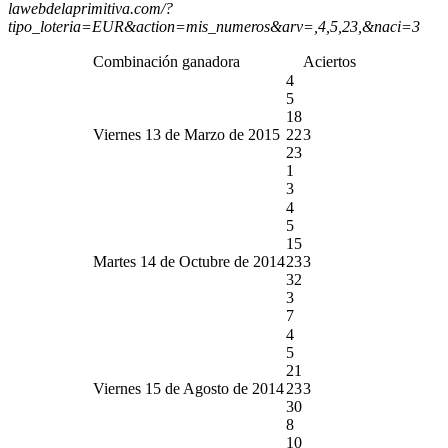
lawebdelaprimitiva.com/?
tipo_loteria=EUR&action=mis_numeros&arv=,4,5,23,&naci=3
Combinación ganadora
Aciertos
4
5
18
Viernes 13 de Marzo de 2015
22
3
23
1
3
4
5
15
Martes 14 de Octubre de 2014
23
3
32
3
7
4
5
21
Viernes 15 de Agosto de 2014
23
3
30
8
10