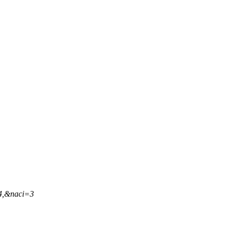
14,&naci=3