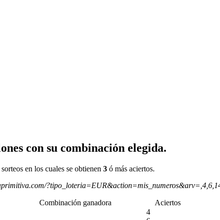
ones con su combinación elegida.
 sorteos en los cuales se obtienen
3
ó más aciertos.
aprimitiva.com/?tipo_loteria=EUR&action=mis_numeros&arv=,4,6,
Combinación ganadora
Aciertos
4