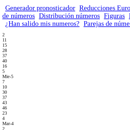
Generador pronosticador
Reducciones Euro
de números
Distribución números
Figuras
¿Han salido mis numeros?
Parejas de núme
2
11
15
28
37
40
16
5
Mie-5
7
10
30
37
43
46
23
4
Mar-4
2