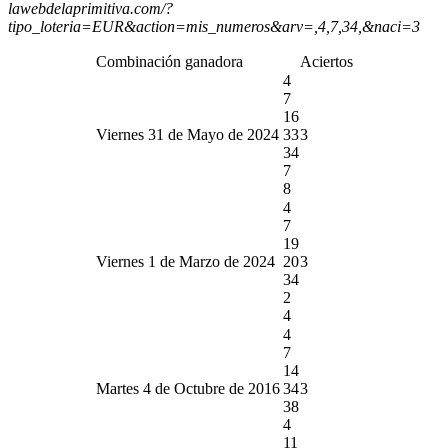
lawebdelaprimitiva.com/?
tipo_loteria=EUR&action=mis_numeros&arv=,4,7,34,&naci=3
Combinación ganadora
Aciertos
4
7
16
Viernes 31 de Mayo de 2024
33
3
34
7
8
4
7
19
Viernes 1 de Marzo de 2024
20
3
34
2
4
4
7
14
Martes 4 de Octubre de 2016
34
3
38
4
11