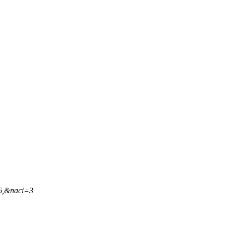
16,&naci=3