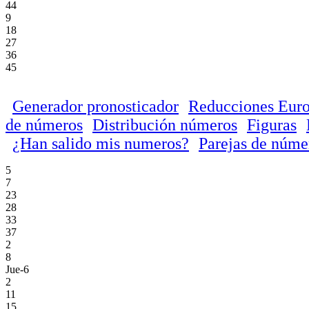
44
9
18
27
36
45
Generador pronosticador
Reducciones Euro
de números
Distribución números
Figuras
¿Han salido mis numeros?
Parejas de núme
5
7
23
28
33
37
2
8
Jue-6
2
11
15