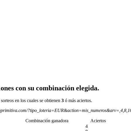
ones con su combinación elegida.
 sorteos en los cuales se obtienen
3
ó más aciertos.
aprimitiva.com/?tipo_loteria=EUR&action=mis_numeros&arv=,4,8,
Combinación ganadora
Aciertos
4