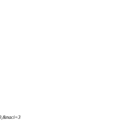
20,&naci=3