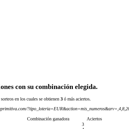
ones con su combinación elegida.
 sorteos en los cuales se obtienen
3
ó más aciertos.
aprimitiva.com/?tipo_loteria=EUR&action=mis_numeros&arv=,4,8,
Combinación ganadora
Aciertos
3