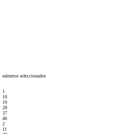
números seleccionados
1
10
19
28
37
46
2
11