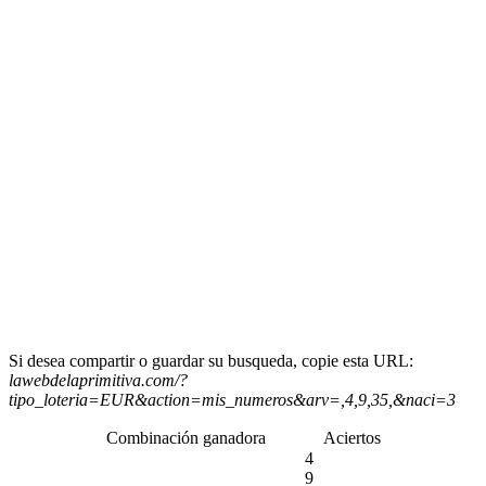
Si desea compartir o guardar su busqueda, copie esta URL:
lawebdelaprimitiva.com/?
tipo_loteria=EUR&action=mis_numeros&arv=,4,9,35,&naci=3
Combinación ganadora
Aciertos
4
9