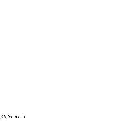
7,48,&naci=3