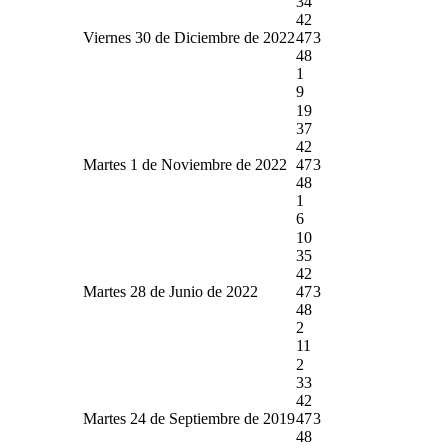
34
42
Viernes 30 de Diciembre de 2022
47
3
48
1
9
19
37
42
Martes 1 de Noviembre de 2022
47
3
48
1
6
10
35
42
Martes 28 de Junio de 2022
47
3
48
2
11
2
33
42
Martes 24 de Septiembre de 2019
47
3
48