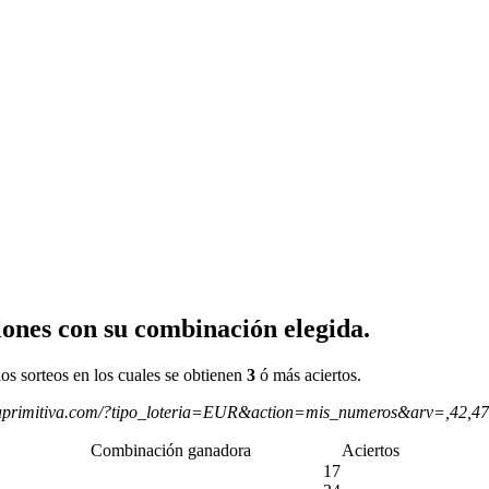
ones con su combinación elegida.
os sorteos en los cuales se obtienen
3
ó más aciertos.
aprimitiva.com/?tipo_loteria=EUR&action=mis_numeros&arv=,42,4
Combinación ganadora
Aciertos
17