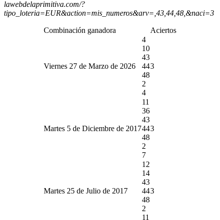
lawebdelaprimitiva.com/?
tipo_loteria=EUR&action=mis_numeros&arv=,43,44,48,&naci=3
Combinación ganadora
Aciertos
4
10
43
Viernes 27 de Marzo de 2026
44
3
48
2
4
11
36
43
Martes 5 de Diciembre de 2017
44
3
48
2
7
12
14
43
Martes 25 de Julio de 2017
44
3
48
2
11