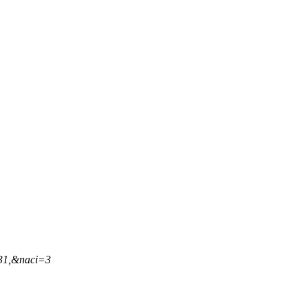
,31,&naci=3