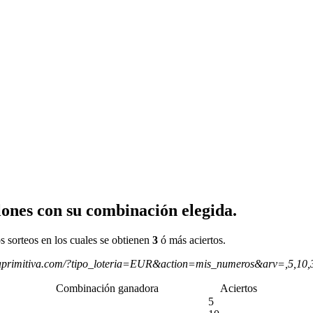
ones con su combinación elegida.
s sorteos en los cuales se obtienen
3
ó más aciertos.
aprimitiva.com/?tipo_loteria=EUR&action=mis_numeros&arv=,5,10
Combinación ganadora
Aciertos
5