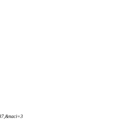
,37,&naci=3