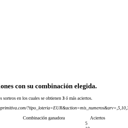
ones con su combinación elegida.
s sorteos en los cuales se obtienen
3
ó más aciertos.
aprimitiva.com/?tipo_loteria=EUR&action=mis_numeros&arv=,5,10
Combinación ganadora
Aciertos
5