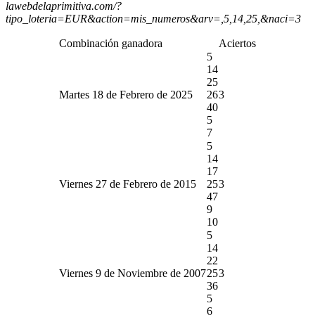
lawebdelaprimitiva.com/?
tipo_loteria=EUR&action=mis_numeros&arv=,5,14,25,&naci=3
Combinación ganadora
Aciertos
5
14
25
Martes 18 de Febrero de 2025
26
3
40
5
7
5
14
17
Viernes 27 de Febrero de 2015
25
3
47
9
10
5
14
22
Viernes 9 de Noviembre de 2007
25
3
36
5
6