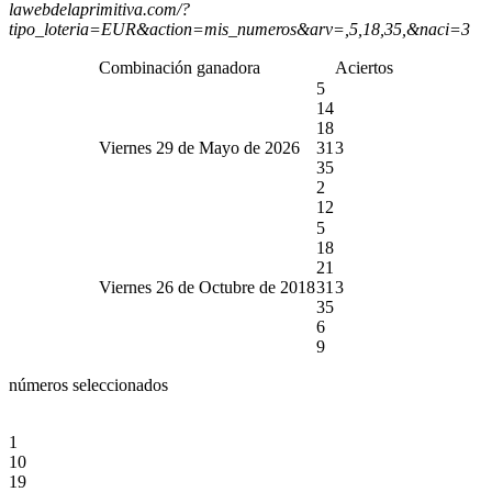
lawebdelaprimitiva.com/?
tipo_loteria=EUR&action=mis_numeros&arv=,5,18,35,&naci=3
Combinación ganadora
Aciertos
5
14
18
Viernes 29 de Mayo de 2026
31
3
35
2
12
5
18
21
Viernes 26 de Octubre de 2018
31
3
35
6
9
números seleccionados
1
10
19