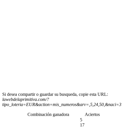
Si desea compartir o guardar su busqueda, copie esta URL:
lawebdelaprimitiva.com/?
tipo_loteria=EUR&action=mis_numeros&arv=,5,24,50,&naci=3
Combinación ganadora
Aciertos
5
17