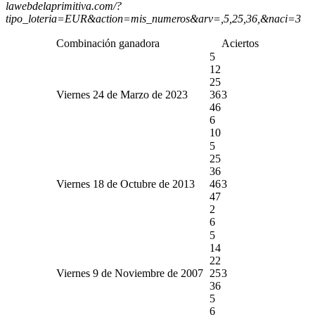
lawebdelaprimitiva.com/?
tipo_loteria=EUR&action=mis_numeros&arv=,5,25,36,&naci=3
Combinación ganadora
Aciertos
5
12
25
Viernes 24 de Marzo de 2023
36
3
46
6
10
5
25
36
Viernes 18 de Octubre de 2013
46
3
47
2
6
5
14
22
Viernes 9 de Noviembre de 2007
25
3
36
5
6