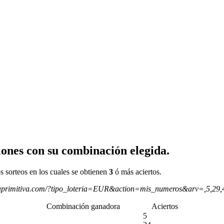
ones con su combinación elegida.
s sorteos en los cuales se obtienen
3
ó más aciertos.
aprimitiva.com/?tipo_loteria=EUR&action=mis_numeros&arv=,5,29
Combinación ganadora
Aciertos
5