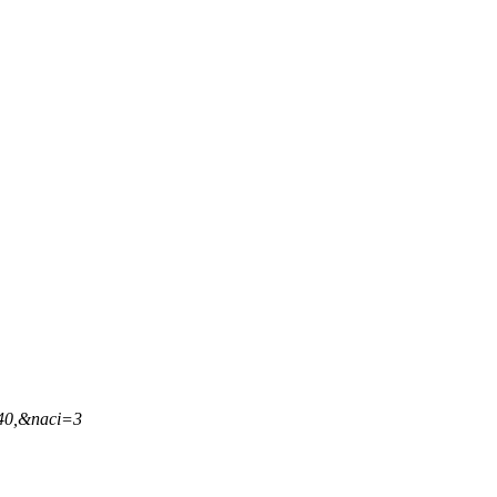
,40,&naci=3