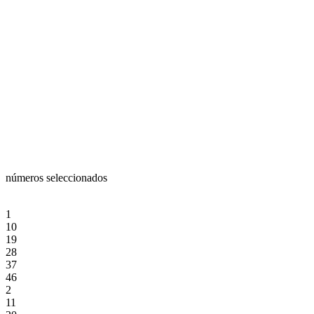
números seleccionados
1
10
19
28
37
46
2
11