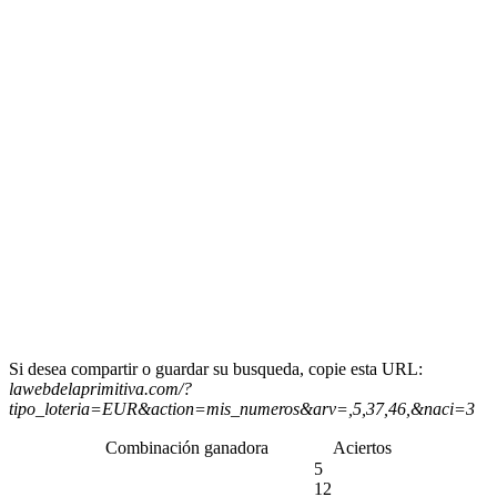
Si desea compartir o guardar su busqueda, copie esta URL:
lawebdelaprimitiva.com/?
tipo_loteria=EUR&action=mis_numeros&arv=,5,37,46,&naci=3
Combinación ganadora
Aciertos
5
12