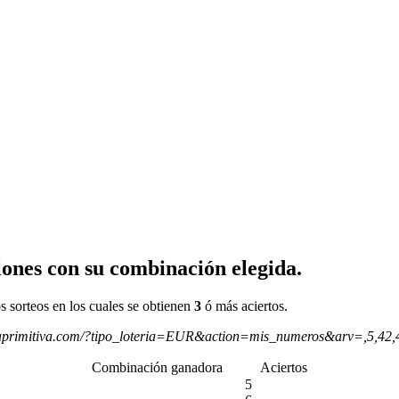
ones con su combinación elegida.
s sorteos en los cuales se obtienen
3
ó más aciertos.
aprimitiva.com/?tipo_loteria=EUR&action=mis_numeros&arv=,5,42
Combinación ganadora
Aciertos
5