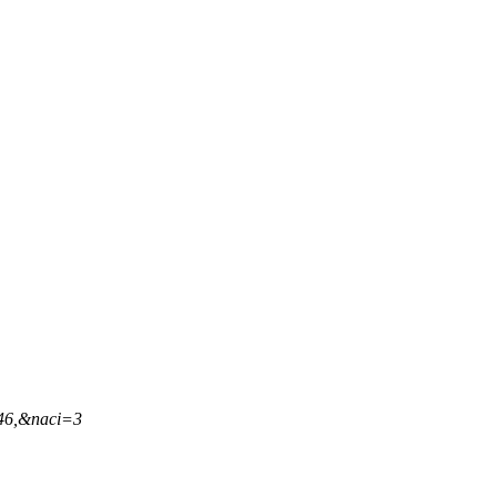
,46,&naci=3