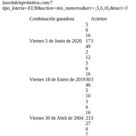
lawebdelaprimitiva.com/?
tipo_loteria=EUR&action=mis_numeros&arv=,5,6,16,&naci=3
Combinación ganadora
Aciertos
5
6
16
Viernes 5 de Junio de 2026
17
3
49
2
12
5
6
16
Viernes 18 de Enero de 2019
30
3
46
5
10
5
6
16
Viernes 30 de Abril de 2004
23
3
27
6
7