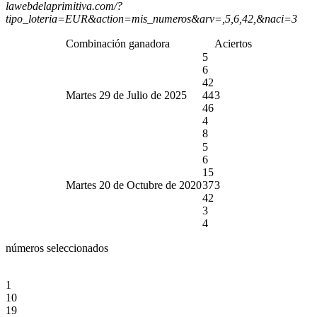
lawebdelaprimitiva.com/?
tipo_loteria=EUR&action=mis_numeros&arv=,5,6,42,&naci=3
Combinación ganadora
Aciertos
5
6
42
Martes 29 de Julio de 2025
44
3
46
4
8
5
6
15
Martes 20 de Octubre de 2020
37
3
42
3
4
números seleccionados
1
10
19