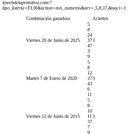
lawebdelaprimitiva.com/?
tipo_loteria=EUR&action=mis_numeros&arv=,5,8,37,&naci=3
Combinación ganadora
Aciertos
5
8
24
Viernes 20 de Junio de 2025
37
3
47
3
9
5
8
12
Martes 7 de Enero de 2020
37
3
43
6
11
5
8
10
Viernes 12 de Junio de 2015
11
3
37
7
9