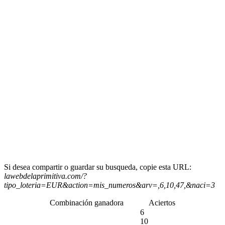
Si desea compartir o guardar su busqueda, copie esta URL:
lawebdelaprimitiva.com/?
tipo_loteria=EUR&action=mis_numeros&arv=,6,10,47,&naci=3
Combinación ganadora
Aciertos
6
10