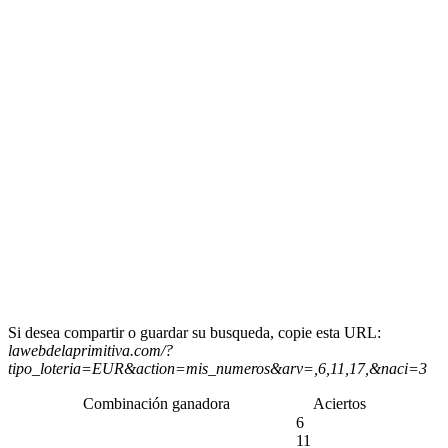
Si desea compartir o guardar su busqueda, copie esta URL:
lawebdelaprimitiva.com/?
tipo_loteria=EUR&action=mis_numeros&arv=,6,11,17,&naci=3
Combinación ganadora
Aciertos
6
11