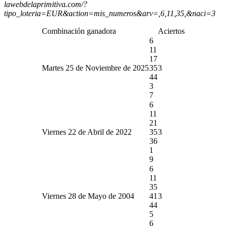
lawebdelaprimitiva.com/?
tipo_loteria=EUR&action=mis_numeros&arv=,6,11,35,&naci=3
Combinación ganadora
Aciertos
6
11
17
Martes 25 de Noviembre de 2025
35
3
44
3
7
6
11
21
Viernes 22 de Abril de 2022
35
3
36
1
9
6
11
35
Viernes 28 de Mayo de 2004
41
3
44
5
6