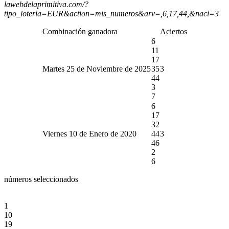
lawebdelaprimitiva.com/?
tipo_loteria=EUR&action=mis_numeros&arv=,6,17,44,&naci=3
Combinación ganadora
Aciertos
6
11
17
Martes 25 de Noviembre de 2025
35
3
44
3
7
6
17
32
Viernes 10 de Enero de 2020
44
3
46
2
6
números seleccionados
1
10
19