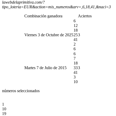
lawebdelaprimitiva.com/?
tipo_loteria=EUR&action=mis_numeros&arv=,6,18,41,&naci=3
Combinación ganadora
Aciertos
6
12
18
Viernes 3 de Octubre de 2025
25
3
41
2
6
6
7
18
Martes 7 de Julio de 2015
33
3
41
3
10
números seleccionados
1
10
19