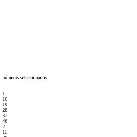
números seleccionados
1
10
19
28
37
46
2
11