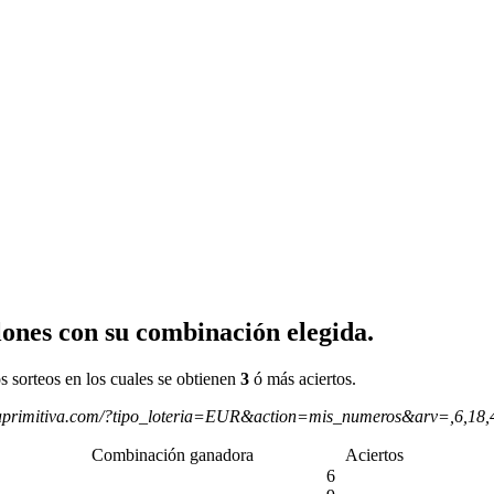
ones con su combinación elegida.
s sorteos en los cuales se obtienen
3
ó más aciertos.
aprimitiva.com/?tipo_loteria=EUR&action=mis_numeros&arv=,6,18
Combinación ganadora
Aciertos
6