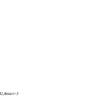
,42,&naci=3