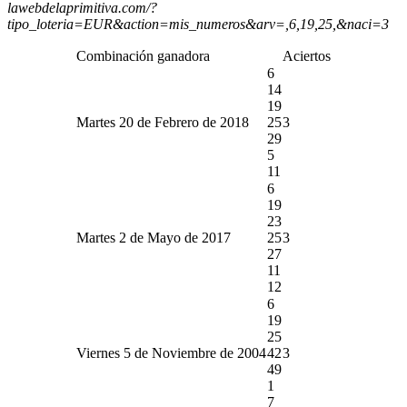
lawebdelaprimitiva.com/?
tipo_loteria=EUR&action=mis_numeros&arv=,6,19,25,&naci=3
Combinación ganadora
Aciertos
6
14
19
Martes 20 de Febrero de 2018
25
3
29
5
11
6
19
23
Martes 2 de Mayo de 2017
25
3
27
11
12
6
19
25
Viernes 5 de Noviembre de 2004
42
3
49
1
7