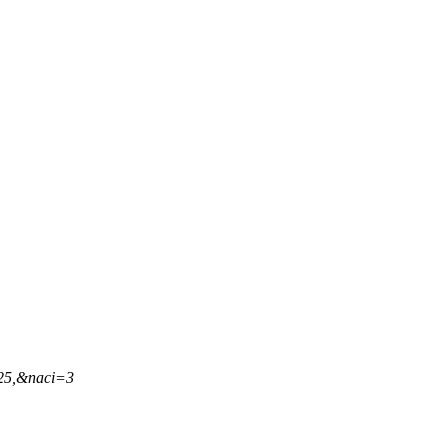
,25,&naci=3