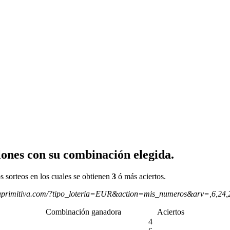
ones con su combinación elegida.
s sorteos en los cuales se obtienen
3
ó más aciertos.
aprimitiva.com/?tipo_loteria=EUR&action=mis_numeros&arv=,6,24
Combinación ganadora
Aciertos
4