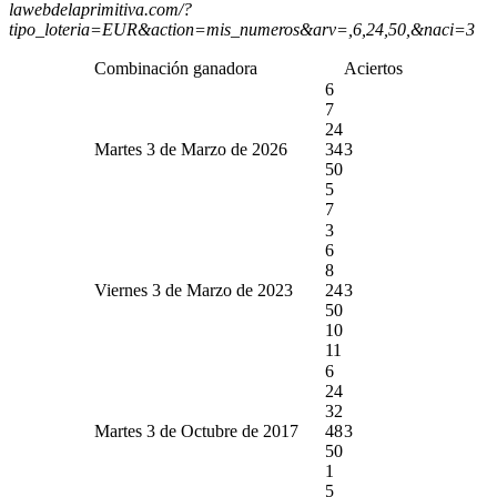
lawebdelaprimitiva.com/?
tipo_loteria=EUR&action=mis_numeros&arv=,6,24,50,&naci=3
Combinación ganadora
Aciertos
6
7
24
Martes 3 de Marzo de 2026
34
3
50
5
7
3
6
8
Viernes 3 de Marzo de 2023
24
3
50
10
11
6
24
32
Martes 3 de Octubre de 2017
48
3
50
1
5