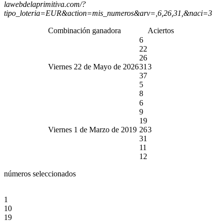
lawebdelaprimitiva.com/?
tipo_loteria=EUR&action=mis_numeros&arv=,6,26,31,&naci=3
Combinación ganadora
Aciertos
6
22
26
Viernes 22 de Mayo de 2026
31
3
37
5
8
6
9
19
Viernes 1 de Marzo de 2019
26
3
31
11
12
números seleccionados
1
10
19