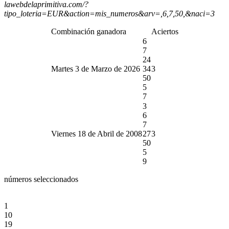
lawebdelaprimitiva.com/?
tipo_loteria=EUR&action=mis_numeros&arv=,6,7,50,&naci=3
Combinación ganadora
Aciertos
6
7
24
Martes 3 de Marzo de 2026
34
3
50
5
7
3
6
7
Viernes 18 de Abril de 2008
27
3
50
5
9
números seleccionados
1
10
19