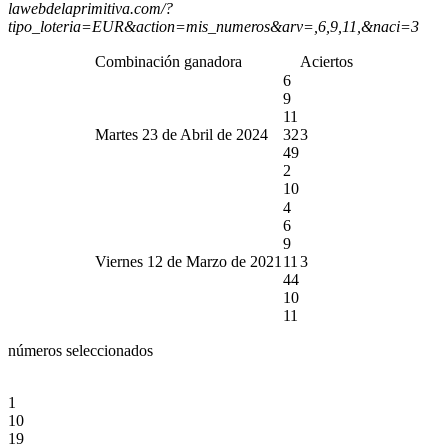
lawebdelaprimitiva.com/?
tipo_loteria=EUR&action=mis_numeros&arv=,6,9,11,&naci=3
Combinación ganadora
Aciertos
6
9
11
Martes 23 de Abril de 2024
32
3
49
2
10
4
6
9
Viernes 12 de Marzo de 2021
11
3
44
10
11
números seleccionados
1
10
19